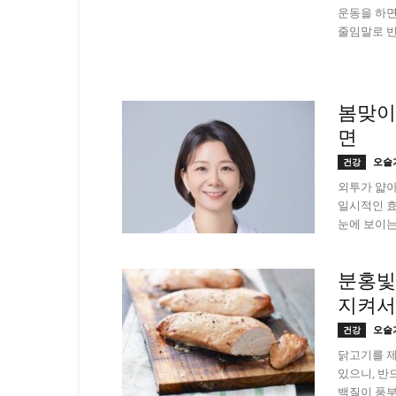
운동을 하면 
줄임말로 반
봄맞이
면
오슬
건강
외투가 얇아
일시적인 효
눈에 보이는
분홍빛
지켜서
오슬
건강
닭고기를 제
있으니, 반
백질이 풍부