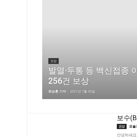
건강
발열·두통 등 백신접종 
256건 보상
최승훈 기자
-
2021년 7월 30일
보수(
오슬
건강
안녕하세요.