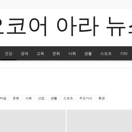
오코어 아라 뉴
건강
경제
교육
문화
사회
생활
스포츠
기타
타일
문화
사회
산업
생활
스포츠
주요기사
환경