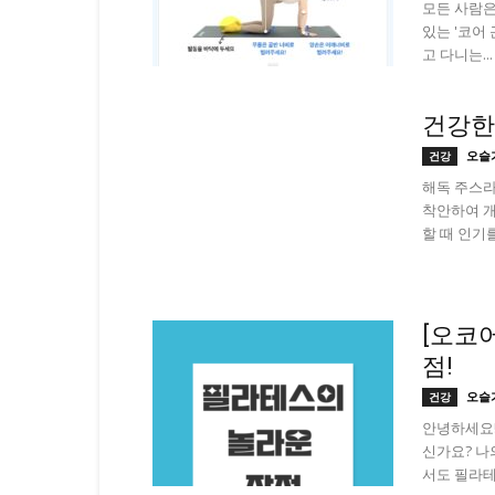
모든 사람은
있는 '코어
고 다니는...
건강한
오슬
건강
해독 주스라
착안하여 개
할 때 인기를
[오코
점!
오슬
건강
안녕하세요!
신가요? 나의
서도 필라테