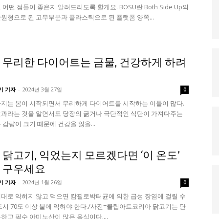
어떤 점들이 좋은지 알려드리도록 할게요. BOSU란 Both Side Up의
원형으로 된 고무부분과 플라스틱으로 된 플랫폼 양쪽...
 무리한 다이어트는 금물, 건강하게 하려
기 기자
-
2024년 3월 27일
0
지는 봄이 시작되면서 무리하게 다이어트를 시작하는 이들이 많다.
과라는 것을 알면서도 당장의 굶거나 극단적인 식단이 가져다주는
 감량이 크기 때문에 건강을 잃을...
 닭고기, 익었는지 모르겠다면 ‘이 온도’
 구우세요
기 기자
-
2024년 1월 26일
0
대로 익히지 않고 먹으면 캄필로박터균에 의한 급성 장염에 걸릴 수
드시 70도 이상 불에 익혀야 한다./사진=클립아트코리아 닭고기는 단
하고 필수 아미노산이 많은 음식이다....