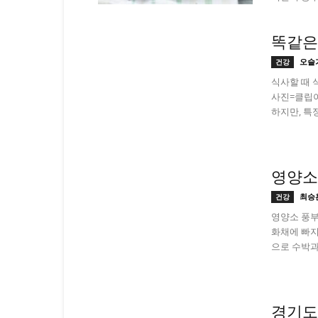
똑같은
오슬
건강
식사할 때 
사진=클립아
하지만, 특
영양소
최승
건강
영양소 풍부
화채에 빠지
으로 수박과
경기도