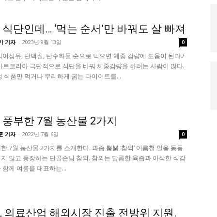
 식단인데… ‘먹는 순서’만 바꿔도 살 빠져
기 기자
-
2023년 9월 13일
0
식이섬유, 단백질, 탄수화물 순으로 먹으면 체중 감량에 도움이 된다./
트코리아 극단적으로 식단을 바꿔 체중감량을 하려는 사람이 많다.
정 식품만 먹거나 무리하게 굶는 다이어트를...
 풍부한 7월 농산물 2가지
훈 기자
-
2022년 7월 6일
0
한 7월 농산물 2가지를 소개한다. 과즙 뿜뿜 ‘참외’ 여름철 얼음 동동
지 않고 등장하는 단골손님 참외. 참외는 달콤한 육즙과 아삭한 식감
 함께 여름을 대표하는...
, 의료산업 해외시장 진출 전방위 지원.