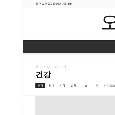
최근 발행일 : 2026년 8월 5일
홈
건강
페이지 3
건강
건강
경제
과학
교육
기술
기타
라이프스