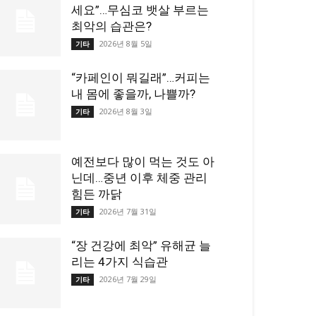
세요”…무심코 뱃살 부르는
최악의 습관은?
2026년 8월 5일
기타
“카페인이 뭐길래”…커피는
내 몸에 좋을까, 나쁠까?
2026년 8월 3일
기타
예전보다 많이 먹는 것도 아
닌데…중년 이후 체중 관리
힘든 까닭
2026년 7월 31일
기타
“장 건강에 최악” 유해균 늘
리는 4가지 식습관
2026년 7월 29일
기타