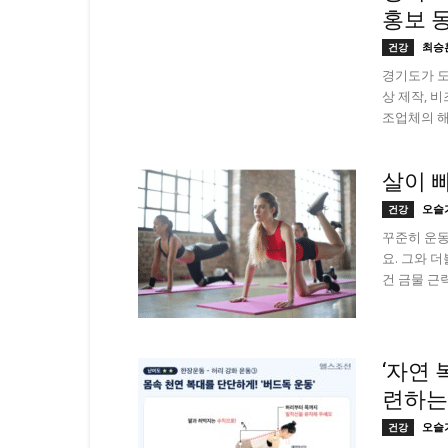
홍보 
최승
건강
경기도가 도
상 제작, 
조업체의 해
살이 
오슬
건강
꾸준히 운동
요. 그와 
건 금물 근력
‘자연 
련하는
오슬
건강