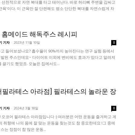
 선천적으로 자연 복대를 타고 태어난다. 바로 허리뼈 주변을 감싸고
 근육'이다. 이 근육만 잘 단련해도 평소 단단한 복대를 자연스럽게 차
 홈메이드 해독주스 레시피
기 기자
-
2023년 11월 10일
0
고 들어보셨나요? 흡수율이 90%까지 높아진다는 연구 실험 등에서
발된 주스인데요~ 다이어트 이외에 변비에도 효과가 있다고 알려져
 끌기도 했었죠. 오늘은 집에서도...
어필라테스 아라점] 필라테스의 놀라운 장
기 기자
-
2024년 3월 18일
0
 오코어 필라테스 아라점입니다 :) 여러분은 어떤 운동을 즐겨하고 계
 취향에 나의 몸에 잘 맞는 운동을 찾는것도 참 중요한데요 ! ​ 그 중에
스는 장점이 참 많은 운동...