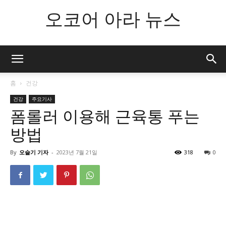
오코어 아라 뉴스
홈
건강
건강
주요기사
폼롤러 이용해 근육통 푸는
방법
By
오슬기 기자
-
2023년 7월 21일
318
0