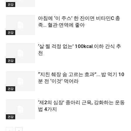
건강
아침에 ‘이 주스’ 한 잔이면 비타민C 충
족… 혈관·면역에 좋아
건강
‘살 찔 걱정 없는’ 100kcal 이하 간식 추
천
건강
“지친 췌장 숨 고르는 효과”… 밥 먹기 10
분 전 ‘이것’ 먹어라
건강
‘제2의 심장’ 종아리 근육, 강화하는 운동
법 4가지
건강