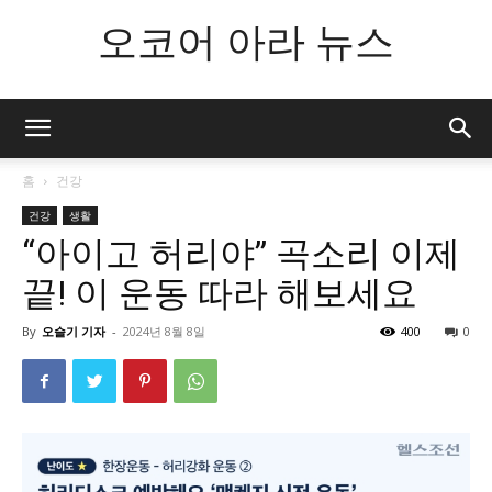
오코어 아라 뉴스
홈
건강
건강
생활
“아이고 허리야” 곡소리 이제
끝! 이 운동 따라 해보세요
By
오슬기 기자
-
2024년 8월 8일
400
0