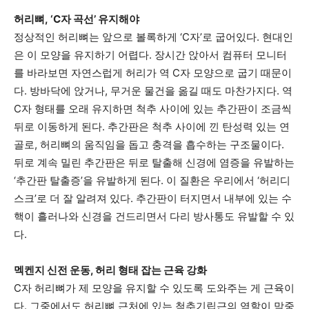
허리뼈, ‘C자 곡선’ 유지해야
정상적인 허리뼈는 앞으로 볼록하게
‘C
자’로 굽어있다. 현대인
은 이 모양을 유지하기 어렵다. 장시간 앉아서 컴퓨터 모니터
를 바라보면 자연스럽게 허리가 역 C자 모양으로 굽기 때문이
다. 방바닥에 앉거나, 무거운 물건을 옮길 때도 마찬가지다. 역
C자 형태를 오래 유지하면 척추 사이에 있는 추간판이 조금씩
뒤로 이동하게 된다. 추간판은 척추 사이에 낀 탄성력 있는 연
골로, 허리뼈의 움직임을 돕고 충격을 흡수하는 구조물이다.
뒤로 계속 밀린 추간판은 뒤로 탈출해 신경에 염증을 유발하는
‘추간판 탈출증’을 유발하게 된다. 이 질환은 우리에서 ‘허리디
스크’로 더 잘 알려져 있다. 추간판이 터지면서 내부에 있는 수
핵이 흘러나와 신경을 건드리면서 다리 방사통도 유발할 수 있
다.
멕켄지 신전 운동, 허리 형태 잡는 근육 강화
C자 허리뼈가 제 모양을 유지할 수 있도록 도와주는 게 근육이
다. 그중에서도 허리뼈 근처에 있는 척추기립근의 역할이 막중