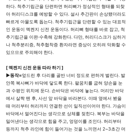
하다. 척추기립근을 단련하면 허리뼈가 정상적인 형태를 되찾
아 허리디스크를 예방할 수 있다. 설사 추간판이 손상됐더라도
빠르게 아물도록 돕는다. 척추기립근을 단련할 수 있는 대표적
인 운동이 멕켄지 신전 운동이다. 허리뼈 형태를 바로 잡고, 척
추기립근을 이완·수축해 강화한다. 다만, 허리디스크가 심하거
나 척추분리증, 척추협착증 환자라면 증상이 오히려 악화할 수
있으므로 주의해야 한다.
[ 멕켄지 신전 운동 따라 하기 ]
▶동작=
엎드린 후 다리를 골반 너비 정도로 편하게 벌린다. 발
안쪽 복사뼈가 바닥에 닿도록 한다. 팔꿈치를 굽혀 양손을 눈
과 수평인 위치에 둔다. 손바닥은 바닥에 놓는다. 머리만 바닥
에서 살짝 뗀 후, 사선 앞 바닥을 바라본다. 이때 옆에서 봤을
때 머리부터 허리까지 연결한 선이 일직선이어야 한다. 가슴이
바닥에서 멀어진다는 생각으로 상체를 젖힌다. 복부는 바닥을
밀어낸다는 생각으로 힘을 주고, 엉덩이를 조인다. 허리부터
등까지 척추 라인에 힘이 들어가는 것을 느끼면서 2~3초간 머