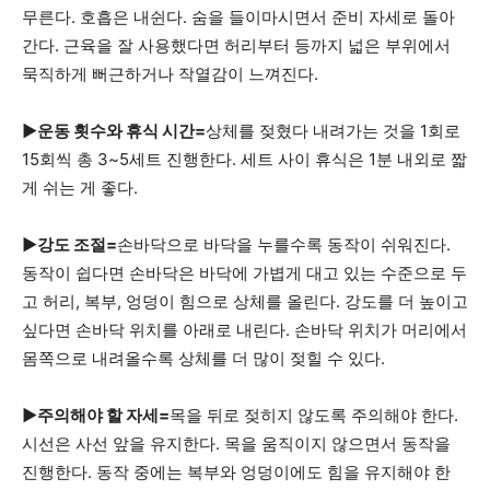
무른다. 호흡은 내쉰다. 숨을 들이마시면서 준비 자세로 돌아
간다. 근육을 잘 사용했다면 허리부터 등까지 넓은 부위에서
묵직하게 뻐근하거나 작열감이 느껴진다.
▶운동 횟수와 휴식 시간=
상체를 젖혔다 내려가는 것을 1회로
15회씩 총 3~5세트 진행한다. 세트 사이 휴식은 1분 내외로 짧
게 쉬는 게 좋다.
▶강도 조절=
손바닥으로 바닥을 누를수록 동작이 쉬워진다.
동작이 쉽다면 손바닥은 바닥에 가볍게 대고 있는 수준으로 두
고 허리, 복부, 엉덩이 힘으로 상체를 올린다. 강도를 더 높이고
싶다면 손바닥 위치를 아래로 내린다. 손바닥 위치가 머리에서
몸쪽으로 내려올수록 상체를 더 많이 젖힐 수 있다.
▶주의해야 할 자세=
목을 뒤로 젖히지 않도록 주의해야 한다.
시선은 사선 앞을 유지한다. 목을 움직이지 않으면서 동작을
진행한다. 동작 중에는 복부와 엉덩이에도 힘을 유지해야 한