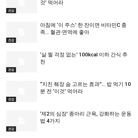
것’ 먹어라
건강
아침에 ‘이 주스’ 한 잔이면 비타민C 충
족… 혈관·면역에 좋아
건강
‘살 찔 걱정 없는’ 100kcal 이하 간식 추
천
건강
“지친 췌장 숨 고르는 효과”… 밥 먹기 10
분 전 ‘이것’ 먹어라
건강
‘제2의 심장’ 종아리 근육, 강화하는 운동
법 4가지
건강