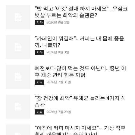
“밥 먹고 ‘이것’ 절대 하지 마세요”…무심코
뱃살 부르는 최악의 습관은?
2026년 8월 5일
기타
“카페인이 뭐길래”…커피는 내 몸에 좋을
까, 나쁠까?
2026년 8월 3일
기타
예전보다 많이 먹는 것도 아닌데…중년 이
후 체중 관리 힘든 까닭
2026년 7월 31일
기타
“장 건강에 최악” 유해균 늘리는 4가지 식
습관
2026년 7월 29일
기타
“아침에 커피 마시지 마세요”⋯기상 직후
훨씬 개운해지는 습관 3가지