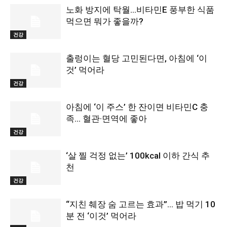
노화 방지에 탁월…비타민E 풍부한 식품
먹으면 뭐가 좋을까?
건강
출렁이는 혈당 고민된다면, 아침에 ‘이
것’ 먹어라
건강
아침에 ‘이 주스’ 한 잔이면 비타민C 충
족… 혈관·면역에 좋아
건강
‘살 찔 걱정 없는’ 100kcal 이하 간식 추
천
건강
“지친 췌장 숨 고르는 효과”… 밥 먹기 10
분 전 ‘이것’ 먹어라