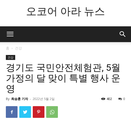
오코어 아라 뉴스
홈
건강
건강
경기도 국민안전체험관, 5월
가정의 달 맞이 특별 행사 운
영
By
최승훈 기자
-
2022년 5월 2일
402
0