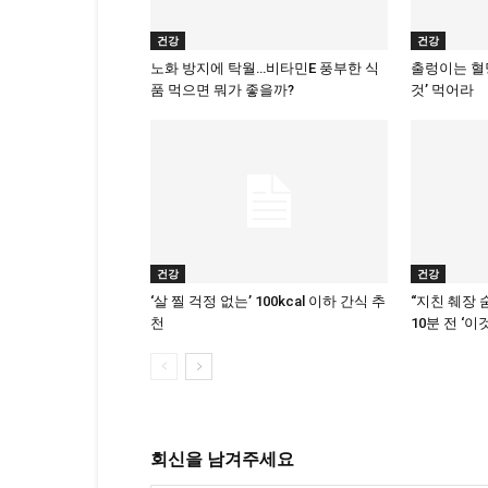
건강
건강
노화 방지에 탁월…비타민E 풍부한 식
출렁이는 혈당
품 먹으면 뭐가 좋을까?
것’ 먹어라
건강
건강
‘살 찔 걱정 없는’ 100kcal 이하 간식 추
“지친 췌장 
천
10분 전 ‘이
회신을 남겨주세요