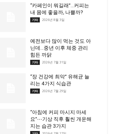
“카페인이 뭐길래”…커피는
내 몸에 좋을까, 나쁠까?
2026년 8월 3일
기타
예전보다 많이 먹는 것도 아
닌데…중년 이후 체중 관리
힘든 까닭
2026년 7월 31일
기타
“장 건강에 최악” 유해균 늘
리는 4가지 식습관
2026년 7월 29일
기타
“아침에 커피 마시지 마세
요”⋯기상 직후 훨씬 개운해
지는 습관 3가지
2026년 7월 27일
기타