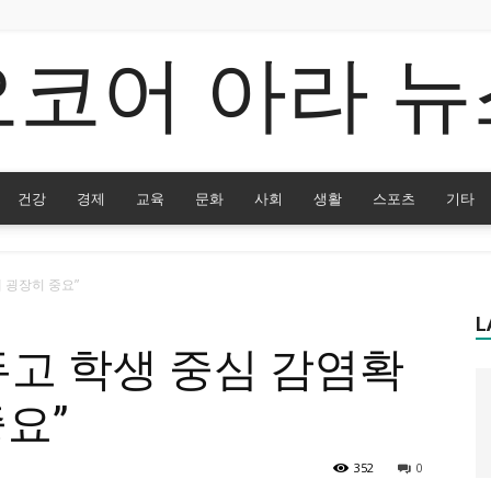
오코어 아라 뉴
건강
경제
교육
문화
사회
생활
스포츠
기타
 굉장히 중요”
L
두고 학생 중심 감염확
요”
352
0