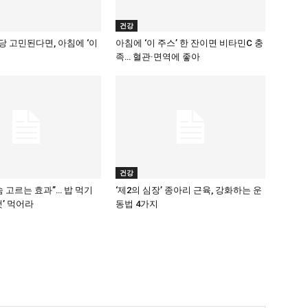
건강
 고민된다면, 아침에 ‘이
아침에 ‘이 주스’ 한 잔이면 비타민C 충
족… 혈관·면역에 좋아
건강
숨 고르는 효과”… 밥 먹기
‘제2의 심장’ 종아리 근육, 강화하는 운
것’ 먹어라
동법 4가지