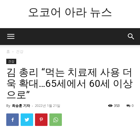
오코어 아라 뉴스
홈
건강
건강
김 총리 “먹는 치료제 사용 더
욱 확대…65세에서 60세 이상
으로”
By
최승훈 기자
-
2022년 1월 21일
353
0