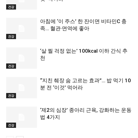
건강
아침에 ‘이 주스’ 한 잔이면 비타민C 충
족… 혈관·면역에 좋아
건강
‘살 찔 걱정 없는’ 100kcal 이하 간식 추
천
건강
“지친 췌장 숨 고르는 효과”… 밥 먹기 10
분 전 ‘이것’ 먹어라
건강
‘제2의 심장’ 종아리 근육, 강화하는 운동
법 4가지
건강