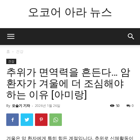
오코어 아라 뉴스
홈
건강
건강
추위가 면역력을 흔든다… 암
환자가 겨울에 더 조심해야
하는 이유 [아미랑]
By
오슬기 기자
-
2026년 1월 26일
50
0
겨울은 암 환자에게 특히 힘든 계절입니다. 추위로 신체활동이