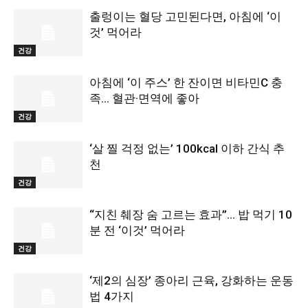
출렁이는 혈당 고민된다면, 아침에 ‘이
것’ 먹어라
건강
아침에 ‘이 주스’ 한 잔이면 비타민C 충
족… 혈관·면역에 좋아
건강
‘살 찔 걱정 없는’ 100kcal 이하 간식 추
천
건강
“지친 췌장 숨 고르는 효과”… 밥 먹기 10
분 전 ‘이것’ 먹어라
건강
‘제2의 심장’ 종아리 근육, 강화하는 운동
법 4가지