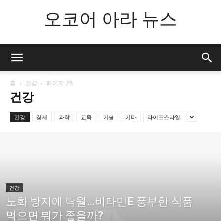
오코어 아라 뉴스
홈
건강
페이지 28
건강
건강
경제
과학
교육
기술
기타
라이프스타일
건강
노화 방지에 탁월…비타민E 풍부한 식품
먹으면 뭐가 좋을까?