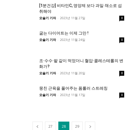
[1분건강] 비타민C, 영양제 보다 과일·채소로 섭
취해야
오슬기 기자
-
2023년 11월 27일
0
굶는 다이어트는 이제 그만 !
오슬기 기자
-
2023년 11월 24일
0
조·수수·팥 같이 먹었더니 혈압·콜레스테롤의 변
화가?
오슬기 기자
-
2023년 11월 20일
0
뭉친 근육을 풀어주는 폼롤러 스트레칭
오슬기 기자
-
2023년 11월 17일
0
27
28
29