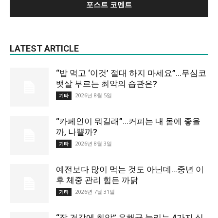
LATEST ARTICLE
“밥 먹고 ‘이것’ 절대 하지 마세요”…무심코
뱃살 부르는 최악의 습관은?
2026년 8월 5일
기타
“카페인이 뭐길래”…커피는 내 몸에 좋을
까, 나쁠까?
2026년 8월 3일
기타
예전보다 많이 먹는 것도 아닌데…중년 이
후 체중 관리 힘든 까닭
2026년 7월 31일
기타
“장 건강에 최악” 유해균 늘리는 4가지 식