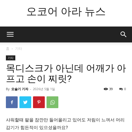
오코어 아라 뉴스
홈
기타
기타
목디스크가 아닌데 어깨가 아
프고 손이 찌릿?
By
오슬기 기자
-
2026년 5월 1일
39
0
샤워할때 팔을 잠깐만 들어올리고 있어도 저림이 느껴서 머리
감기가 힘든적이 있으셨을까요?