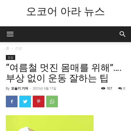
오코어 아라 뉴스
홈
건강
건강
“여름철 멋진 몸매를 위해”….
부상 없이 운동 잘하는 팁
By
오슬기 기자
-
2025년 6월 11일
107
0