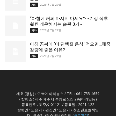
2026년 7월 29일
기타
“아침에 커피 마시지 마세요”⋯기상 직후
훨씬 개운해지는 습관 3가지
2026년 7월 27일
기타
아침 공복에 ‘이 단백질 음식‘ 먹으면…체중
감량에 좋은 이유?
2026년 7월 24일
기타
제호 (명칭) : 오코어 아라뉴스 / TEL : 064-755-4659
/ 발행소 : 제주 제주시 중앙로 535 2층(아라일동)
등록번호 : 제주,아01121 / 등록일 : 2021.4.22
발행인 : 오슬기 / 편집인 : 오슬기 / 청소년보호책임
자 : 오슬기 /청소년보호정책 (
바로가기
)