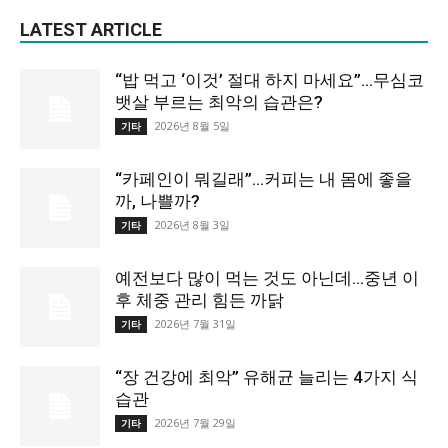
LATEST ARTICLE
“밥 먹고 ‘이것’ 절대 하지 마세요”…무심코
뱃살 부르는 최악의 습관은?
2026년 8월 5일
기타
“카페인이 뭐길래”…커피는 내 몸에 좋을
까, 나쁠까?
2026년 8월 3일
기타
예전보다 많이 먹는 것도 아닌데…중년 이
후 체중 관리 힘든 까닭
2026년 7월 31일
기타
“장 건강에 최악” 유해균 늘리는 4가지 식
습관
2026년 7월 29일
기타