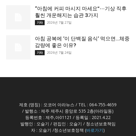
“아침에 커피 마시지 마세요”⋯기상 직후
훨씬 개운해지는 습관 3가지
2026년 7월 27일
기타
아침 공복에 ‘이 단백질 음식‘ 먹으면…체중
감량에 좋은 이유?
2026년 7월 24일
기타
제호 (명칭) : 오코어 아라뉴스 / TEL : 064-755-4659
/ 발행소 : 제주 제주시 중앙로 535 2층(아라일동)
등록번호 : 제주,아01121 / 등록일 : 2021.4.22
발행인 : 오슬기 / 편집인 : 오슬기 / 청소년보호책임
자 : 오슬기 /청소년보호정책 (
바로가기
)