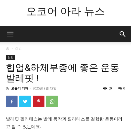
오코어 아라 뉴스
홈
건강
건강
힙업&하체부종에 좋은 운동
발레핏 !
By
오슬기 기자
-
2025년 9월 12일
69
0
발레핏 필라테스는 발레 동작과 필라테스를 결합한 운동이라
고 할 수 있는데요.