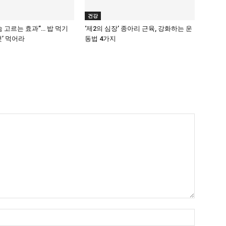
건강
숨 고르는 효과”… 밥 먹기
‘제2의 심장’ 종아리 근육, 강화하는 운
것’ 먹어라
동법 4가지