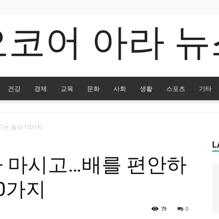
오코어 아라 뉴
건강
경제
교육
문화
사회
생활
스포츠
기타
드는 음식 10가지
L
차 마시고…배를 편안하
10가지
79
0