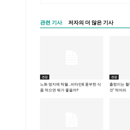
관련 기사
저자의 더 많은 기사
건강
건강
노화 방지에 탁월…비타민E 풍부한 식
출렁이는 혈당
품 먹으면 뭐가 좋을까?
것’ 먹어라