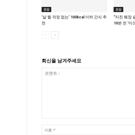
건강
건강
‘살 찔 걱정 없는’ 100kcal 이하 간식 추
“지친 췌장 
천
10분 전 ‘이
회신을 남겨주세요