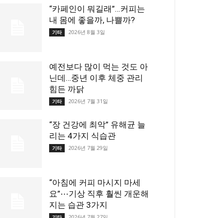
“카페인이 뭐길래”…커피는
내 몸에 좋을까, 나쁠까?
2026년 8월 3일
기타
예전보다 많이 먹는 것도 아
닌데…중년 이후 체중 관리
힘든 까닭
2026년 7월 31일
기타
“장 건강에 최악” 유해균 늘
리는 4가지 식습관
2026년 7월 29일
기타
“아침에 커피 마시지 마세
요”⋯기상 직후 훨씬 개운해
지는 습관 3가지
2026년 7월 27일
기타